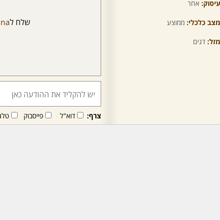
יסוק:
אחר
שלח ל
ana
צב כלכלי:
ממוצע
זל:
דגים
צרף:
דוא"ל
פייסבוק
טלג
חבר/ה זה/ו מקבל/ת פני
לרכישת מנוי - לחץ/י כאן