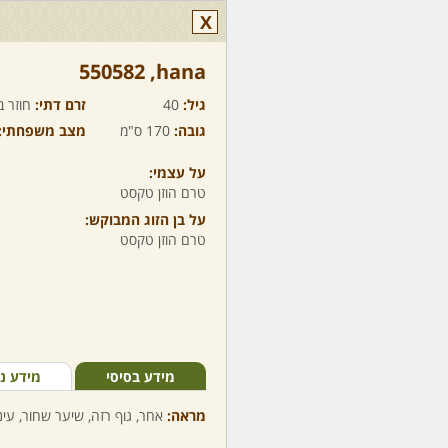
X
hana,‏ 550582
גיל:
40
זרם דתי:
חוזר ב
גובה:
170 ס"מ
מצב משפחתי:
על עצמי:
טרם הוזן טקסט
על בן הזוג המבוקש:
טרם הוזן טקסט
מידע בסיסי
מידע נ
מראה:
אחר, גוף רזה, שיער שחור, עינ