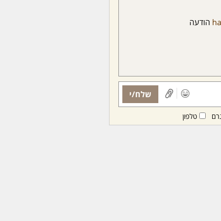
h
הודעה
שלח/י
רם
טלפון
ות ממנויות/ים בלבד