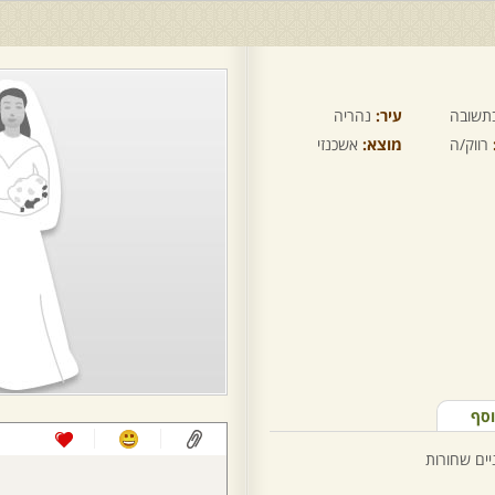
תשובה
עיר:
נהריה
רווק/ה
מוצא:
אשכנזי
וסף
יים שחורות