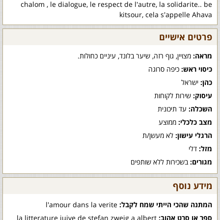
chalom , le dialogue, le respect de l'autre, la solidarite.. be
kitsour, cela s'appelle Ahava
פרטים אישיים
מראה:
מצויין, גוף רזה, שיער בלונד, עיניים כחולות.
כיסוי ראש:
כיפה סרוגה
כהן:
ישראל
עיסוק:
שירות לקוחות
השכלה:
עד תיכונית
מצב כלכלי:
ממוצע
הרגלי עישון:
לא מעשן/ת
מזל:
דלי
מגורים:
בשכירות ללא שותפים
מידע נוסף
המתנה שהכי הייתי שמח לקבל:
l'amour dans la verite
ספר או סרט אהוב:
la litterature juive de stefan zweig a albert