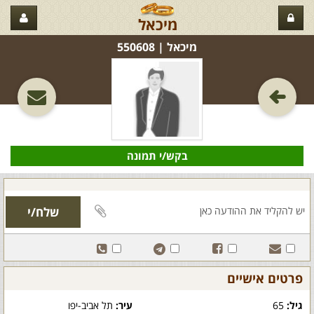
מיכאל
מיכאל‏ | 550608
בקש/י תמונה
פרטים אישיים
גיל:
65
עיר:
תל אביב-יפו