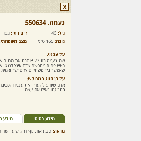
X
נעמה,‏ 550634
גיל:
46
זרם דתי:
מסורת
גובה:
165 ס"מ
מצב משפחתי:
על עצמי:
שמי נעמה בת 27 אוהבת את
ראש פתוח מחפשת אדם אינטלגנט ושנו
שאפשר בלי משחקים אדם ישר ואמיתי ש
על בן הזוג המבוקש:
אדם שיודע להעריך את עצמו והסביבה,
בת זוגתו כאילו את עצמו
מידע בסיסי
מידע נ
מראה:
טוב מאוד, גוף רזה, שיער שחור,