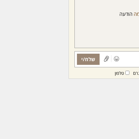
ה
הודעה
שלח/י
רם
טלפון
ות ממנויות/ים בלבד