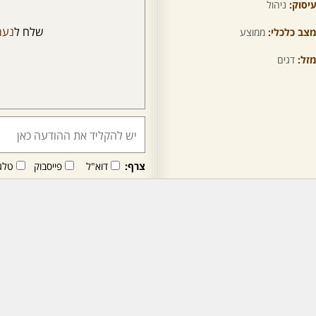
יסוק:
ניהול
שלח ל
נעמ
צב כלכלי:
ממוצע
זל:
דגים
צרף:
דוא"ל
פייסבוק
טלג
חבר/ה זה/ו מקבל/ת פני
לרכישת מנוי - לחץ/י כאן