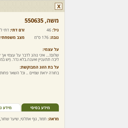
X
משה,‏ 550635
גיל:
46
זרם דתי:
דתי לא
גובה:
176 ס"מ
מצב משפחתי:
על עצמי:
שלום!... איני נוהג לדבר על עצמי א
ליבה תתעניין ואענה.בלא נדר. (יש במה
על בת הזוג המבוקשת:
בחורה יראת שמיים .. וכל השאר פחות 
מידע בסיסי
מידע נ
מראה:
חמוד, גוף אתלטי, שיער שחור, ע