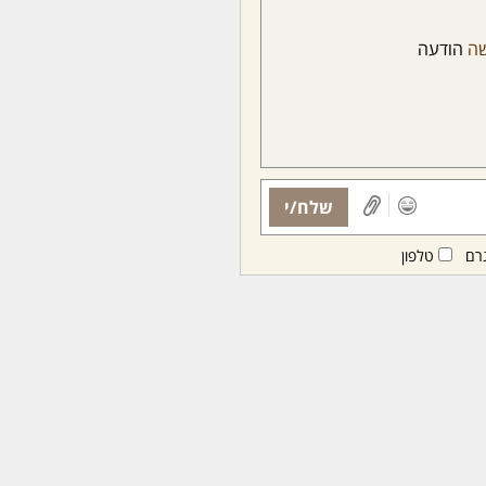
ה
הודעה
שלח/י
רם
טלפון
ות ממנויות/ים בלבד