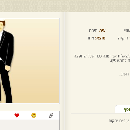
ומי
עיר:
חיפה
רווק/ה
מוצא:
אחר
ך לשאלות אני עונה ככה שכל שחפצה
 להתעניין).
חשוב.
וסף
יניים ירוקות