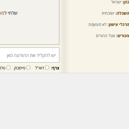
הן:
ישראל
שלחי ל
מש
שכלה:
ישיבתית
רגלי עישון:
לא מעשן/ת
גורים:
אצל ההורים
צרף:
דוא"ל
פייסבוק
טלג
חבר/ה זה/ו מקבל/ת פני
לרכישת מנוי - לחץ/י כאן