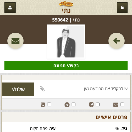
נתי
נתי‏ | 550642
בקש/י תמונה
פרטים אישיים
גיל:
46
עיר:
פתח תקוה