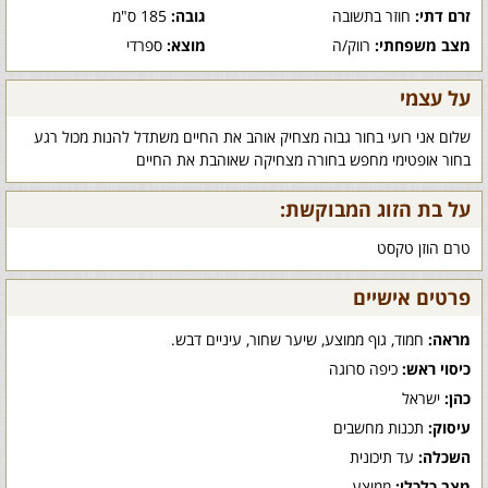
זרם דתי:
חוזר בתשובה
גובה:
185 ס"מ
מצב משפחתי:
רווק/ה
מוצא:
ספרדי
על עצמי
שלום אני רועי בחור גבוה מצחיק אוהב את החיים משתדל להנות מכול רגע
בחור אופטימי מחפש בחורה מצחיקה שאוהבת את החיים
על בת הזוג המבוקשת:
טרם הוזן טקסט
פרטים אישיים
מראה:
חמוד, גוף ממוצע, שיער שחור, עיניים דבש.
כיסוי ראש:
כיפה סרוגה
כהן:
ישראל
עיסוק:
תכנות מחשבים
השכלה:
עד תיכונית
מצב כלכלי:
ממוצע