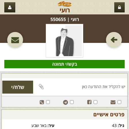
רועי
רועי‏ | 550655
בקש/י תמונה
פרטים אישיים
גיל:
43
עיר:
באר שבע