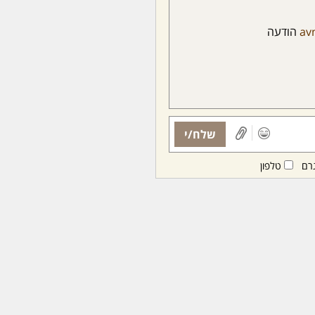
av
הודעה
שלח/י
רם
טלפון
ות ממנויות/ים בלבד