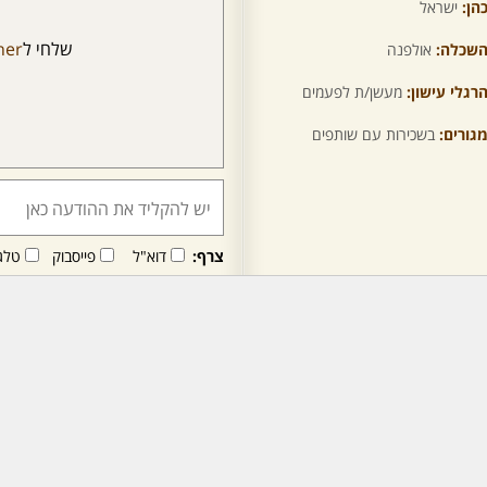
הן:
ישראל
שלחי ל
ner
שכלה:
אולפנה
רגלי עישון:
מעשן/ת לפעמים
גורים:
בשכירות עם שותפים
צרף:
דוא"ל
פייסבוק
טלג
חבר/ה זה/ו מקבל/ת פני
לרכישת מנוי - לחץ/י כאן