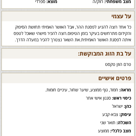
מצב משפחתי:
רווק/ה
מוצא:
ספרדי
על עצמי
כל אחד רוצה להגיע לפסגת ההר, אבל האושר האמיתי תחושת הסיפוק
והקידום מתרחשים בעיקר בזמן הטיפוס.רוצה להכיר מישהי שאוכל לטפס
איתה לפסגת האושר האמיתית.את השאר נצטרך להכיר במעלה הדרך.
על בת הזוג המבוקשת:
טרם הוזן טקסט
פרטים אישיים
מראה:
חמוד, גוף ממוצע, שיער שחור, עיניים חומות.
כיסוי ראש:
סגנון אישי אחר
כהן:
ישראל
עיסוק:
צבא-קבע
השכלה:
תואר שני
מצב כלכלי:
ממוצע