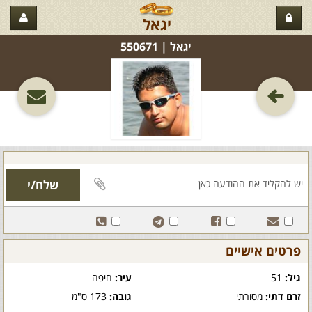
יגאל
יגאל‏ | 550671
פרטים אישיים
גיל:
51
עיר:
חיפה
זרם דתי:
מסורתי
גובה:
173 ס"מ