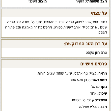
מצב משפחתי:
רווק/ה
מוצא:
אשכנזי
על עצמי
בחור נחמד,אוהב לצחוק הרבה ולהינות מהחיים. מנגן על גיטרה כבר הרבה
שנים . אוהב לטייל ואוהב לעשות ספורט. מחפש בחורה מאמינה אבל פתוחה
לעולם
על בת הזוג המבוקשת:
טרם הוזן טקסט
פרטים אישיים
מראה:
מצויין, גוף אתלטי, שיער שחור, עיניים חומות.
כיסוי ראש:
סגנון אישי אחר
כהן:
ישראל
עיסוק:
אחר
השכלה:
קורס/על תיכונית
מצב כלכלי:
אמיד/ה