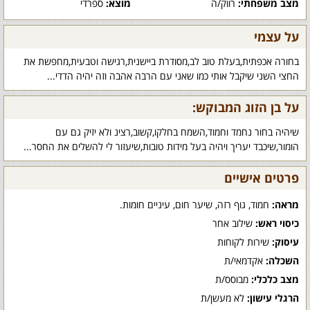
מצב משפחתי:
רווק/ה
מוצא:
ספרדי
על עצמי
בחורה אכפתית,בעלת טוב לב,מסודרת ביישנית,רגישה וטבעית,מחפשת את
החצי השני שיקבל אותי כמו שאני עם הרבה אהבה וזה יהיה הדדי...
על בן הזוג המבוקש:
שיהיה בחור נחמד וחמוד,השמח בחלקו,קשוב,רצינ ולא יזיק גם עם
הומור,שיכבד יעריך ויהיה בעל מידות טובות,שיעזור לי להשלים את החסר...
פרטים אישיים
מראה:
חמוד, גוף רזה, שיער חום, עיניים חומות.
כיסוי ראש:
שילוב אחר
עיסוק:
שירות לקוחות
השכלה:
אקדמאי/ת
מצב כלכלי:
מבוסס/ת
הרגלי עישון:
לא מעשן/ת