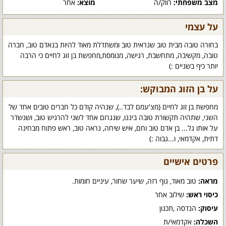
מצב משפחתי:
רווק/ה
מוצא:
אחר
על עצמי
בחורה טובה מבית טוב שנראית טוב ומשתדלת מאוד להיות בנאדם טוב, חברה
טובה, מקשיבה, מתחשבת, רגישה, מנומסת,מחפשת בן זוג לחיים כי הרבה
יותר כיף בשניים :)
על בן הזוג המבוקש:
מחפשת בן זוג לחיים (מצ'עמם לבד..), שנהיה קודם כל חברים טובים אחד של
השני, שתהיה תקשורת טובה ביננו, שנגרום אחד לשני להרגיש טוב, ושנשדר
על אותו גל... בן אדם טוב וחם, איש שיחה, נראה טוב, ראש פתוח מבחינה
דתית, אקדמאי, ו...גבוה :)
פרטים אישיים
מראה:
טוב מאוד, גוף רזה, שיער שחור, עיניים חומות.
כיסוי ראש:
שילוב אחר
עיסוק:
הנדסה ,תכנון
השכלה:
אקדמאי/ת