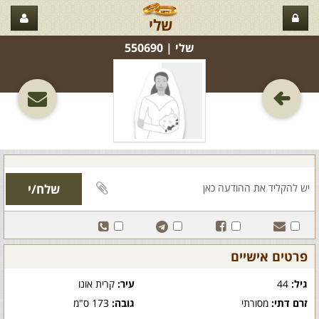
שלי
שלי‏ | 550690
פרטים אישיים
גיל:
44
עיר:
קרית אונו
זרם דתי:
מסורתי
גובה:
173 ס"מ