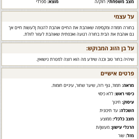
מצב משפחתי:
רווק/ה
מוצא:
ספרדי
על עצמי
בחורה חמודה ומקסימה שאוהבת את החיים אוהבת להנות ןלעשות חיים אך
גם אוהבת את הבית בחורה רגועה ואכפתית שאוהבת לעזור לזולת.
על בן הזוג המבוקש:
שיהיה בחור טוב וכנה שיודע מה הוא רוצה למטרת נישואין.
פרטים אישיים
מראה:
חמוד, גוף רזה, שיער שחור, עיניים חומות.
כיסוי ראש:
ללא כיסוי
עיסוק:
חינוך
השכלה:
עד תיכונית
מצב כלכלי:
ממוצע
הרגלי עישון:
מעשן/ת
מזל:
שור