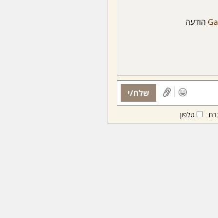
Ga
הודעה
שלח/י
רם
טלפון
ות ממנויות/ים בלבד