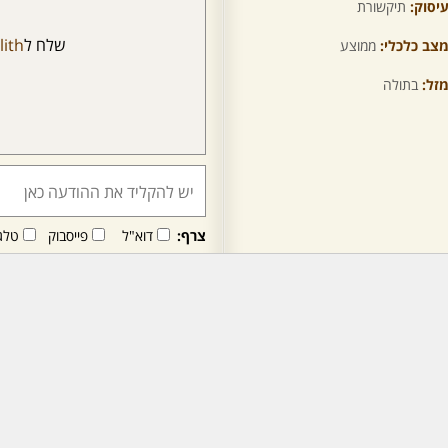
יסוק:
תיקשורת
שלח ל
lith
צב כלכלי:
ממוצע
זל:
בתולה
צרף:
דוא"ל
פייסבוק
טלג
חבר/ה זה/ו מקבל/ת פני
לרכישת מנוי - לחץ/י כאן