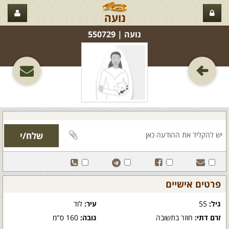
נועה
נועה‏ | 550729
פרטים אישיים
גיל:
55
עיר:
לוד
זרם דתי:
חוזר בתשובה
גובה:
160 ס"מ