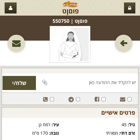
פוםןט
פוםןט‏ | 550750
פרטים אישיים
גיל:
45
עיר:
רמת גן
זרם דתי:
מסורתי
גובה:
170 ס"מ