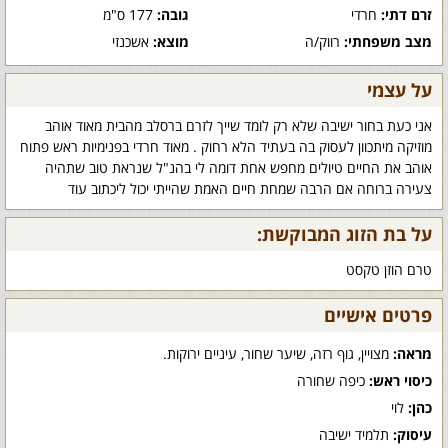
זרם דתי:
חרדי
גובה:
177 ס"מ
מצב משפחתי:
רווק/ה
מוצא:
אשכנזי
על עצמי
אני כעת בחור ישיבה שלא רק לומד שייך לזרם ברסלב מהבית מאוד אוהב
מוזיקה מיתכוון לעסוק בה בעתיד הלא רחוק . מאוד חרדי בפנימיות ראש פתוח
אוהב את החיים טיולים מחפש אחת דומה לי בהנ"ל שנראת טוב שתהיה
צעירה ברוחה אם הרבה שמחת חיים האמת שהייתי יכול ליכתוב עוד
על בת הזוג המבוקשת:
טרם הוזן טקסט
פרטים אישיים
מראה:
מצויין, גוף רזה, שיער שחור, עיניים ירוקות.
כיסוי ראש:
כיפה שחורה
כהן:
לוי
עיסוק:
תלמיד ישיבה