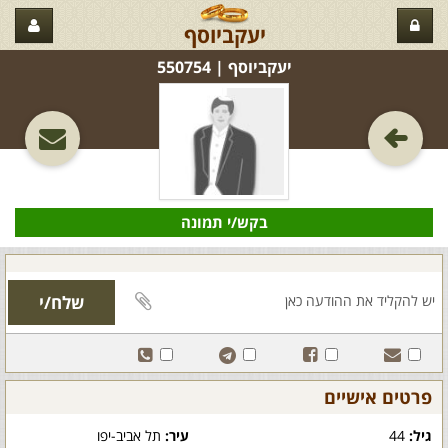
יעקביוסף
יעקביוסף‏ | 550754
בקש/י תמונה
פרטים אישיים
גיל:
44
עיר:
תל אביב-יפו