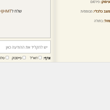
יסוק:
פירסום
שלח ל
JHJHMT
צב כלכלי:
מבוסס/ת
זל:
בתולה
צרף:
דוא"ל
פייסבוק
טלג
חבר/ה זה/ו מקבל/ת פני
לרכישת מנוי - לחץ/י כאן