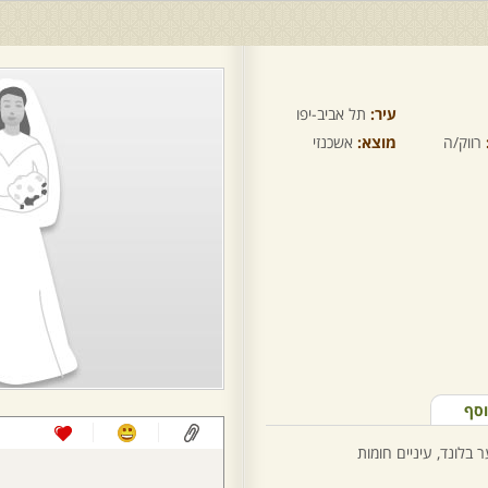
עיר:
תל אביב-יפו
רווק/ה
מוצא:
אשכנזי
וסף
בלונד, עיניים חומות