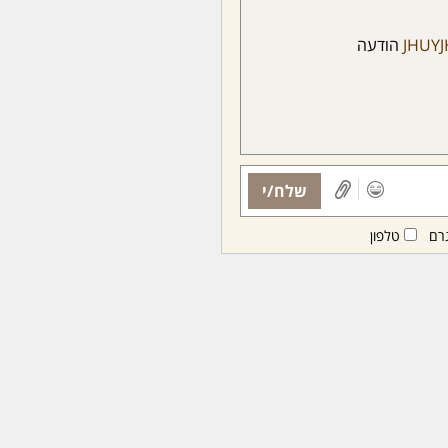
JHUY
הודעה
שלח/י
רם
טלפון
ות ממנויות/ים בלבד