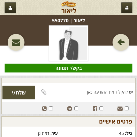
ליאור
ליאור‏ | 550770
בקש/י תמונה
פרטים אישיים
גיל:
45
עיר:
רמת גן