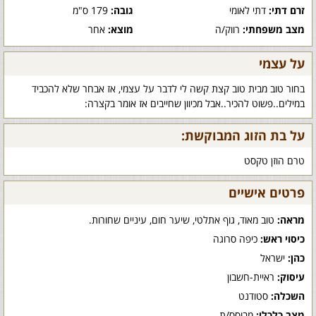
זרם דתי:
דתי לאומי
גובה:
179 ס"מ
מצב משפחתי:
רווק/ה
מוצא:
אחר
על עצמי
בחור טוב מבית טוב קצת קשה לי לדבר על עצמי, אז אבחר שלא להכביד
במילים..פשוט להכיר..אבל מכיוון שחייבים אז אומר בקצרה:
על בת הזוג המבוקשת:
טרם הוזן טקסט
פרטים אישיים
מראה:
טוב מאוד, גוף אתלטי, שיער חום, עיניים שחורות.
כיסוי ראש:
כיפה סרוגה
כהן:
ישראל
עיסוק:
ראיית-חשבון
השכלה:
סטודנט
מצב כלכלי:
מבוסס/ת