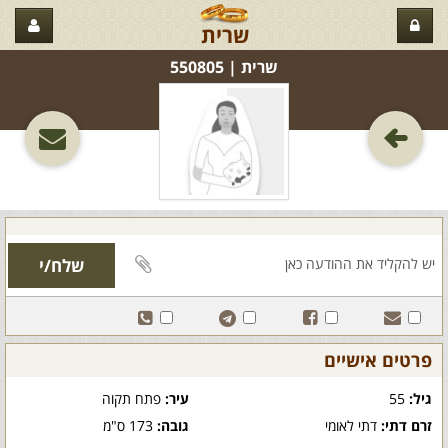
שרית
שרית‏ | 550805
פרטים אישיים
גיל:
55
עיר:
פתח תקוה
זרם דתי:
דתי לאומי
גובה:
173 ס"מ