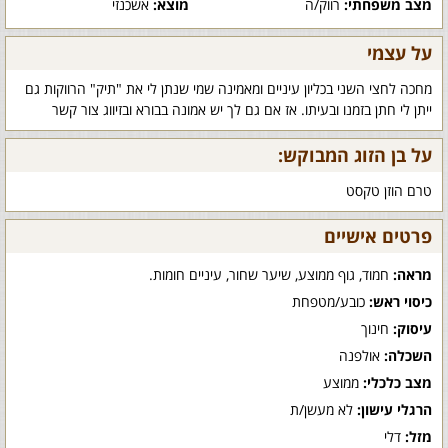
מצב משפחתי:
רווק/ה
מוצא:
אשכנזי
על עצמי
מחכה לחצי השני בכליון עיניים ומאמינה שמי שנתן לי את "תיק" הרווקות גם
ייתן לי חתן בזמנו ובעיתו. אז אם גם לך יש אמונה בבורא ובזיווג צור קשר
על בן הזוג המבוקש:
טרם הוזן טקסט
פרטים אישיים
מראה:
חמוד, גוף ממוצע, שיער שחור, עיניים חומות.
כיסוי ראש:
כובע/מטפחת
עיסוק:
חינוך
השכלה:
אולפנה
מצב כלכלי:
ממוצע
הרגלי עישון:
לא מעשן/ת
מזל:
דלי