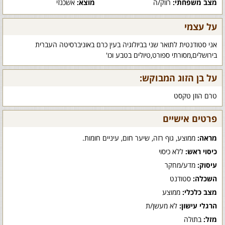
מצב משפחתי:
רווק/ה
מוצא:
אשכנזי
על עצמי
אני סטודנטית לתואר שני בביולוגיה בעין כרם באוניברסיטה העברית
בירושלים,מסורתי ספורט,טיולים בטבע וכו'
על בן הזוג המבוקש:
טרם הוזן טקסט
פרטים אישיים
מראה:
ממוצע, גוף רזה, שיער חום, עיניים חומות.
כיסוי ראש:
ללא כיסוי
עיסוק:
מדע/מחקר
השכלה:
סטודנט
מצב כלכלי:
ממוצע
הרגלי עישון:
לא מעשן/ת
מזל:
בתולה