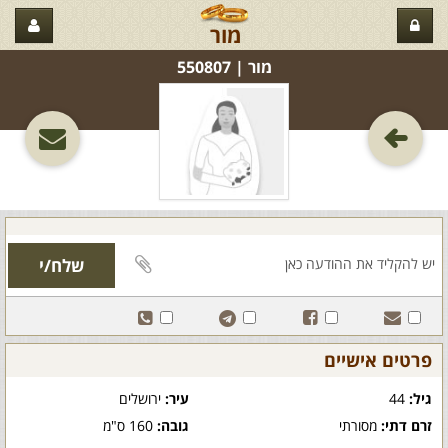
מור
מור‏ | 550807
פרטים אישיים
גיל:
44
עיר:
ירושלים
זרם דתי:
מסורתי
גובה:
160 ס"מ