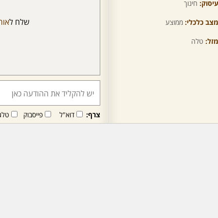
יסוק:
חינוך
שלח ל
אור
צב כלכלי:
ממוצע
זל:
טלה
צרף:
דוא"ל
פייסבוק
טלג
חבר/ה זה/ו מקבל/ת פני
לרכישת מנוי - לחץ/י כאן