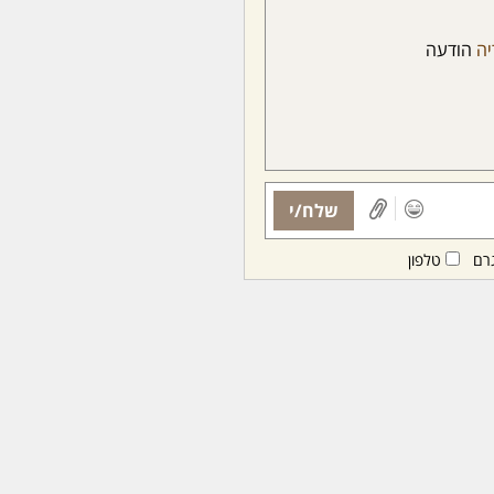
יה
הודעה
שלח/י
רם
טלפון
ות ממנויות/ים בלבד