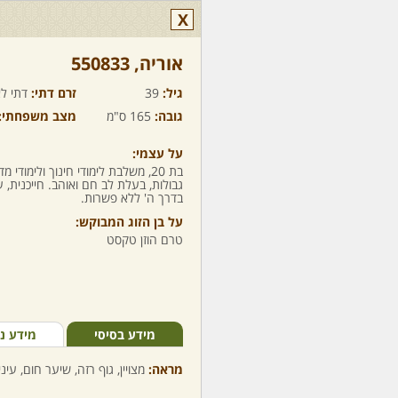
X
אוריה,‏ 550833
גיל:
39
זרם דתי:
דתי לא
גובה:
165 ס"מ
מצב משפחתי:
על עצמי:
בת 20, משלבת לימודי חינוך ולימו
גבולות, בעלת לב חם ואוהב. חייכנית, 
בדרך ה' ללא פשרות.
על בן הזוג המבוקש:
טרם הוזן טקסט
מידע בסיסי
מידע נ
מראה:
מצויין, גוף רזה, שיער חום, עינ