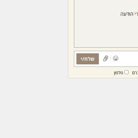
י
הודעה
שלח/י
רם
טלפון
ות ממנויות/ים בלבד