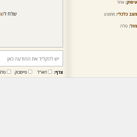
יסוק:
אחר
שלח ל
שר
צב כלכלי:
ממוצע
זל:
טלה
צרף:
דוא"ל
פייסבוק
טלג
חבר/ה זה/ו מקבל/ת פני
לרכישת מנוי - לחץ/י כאן