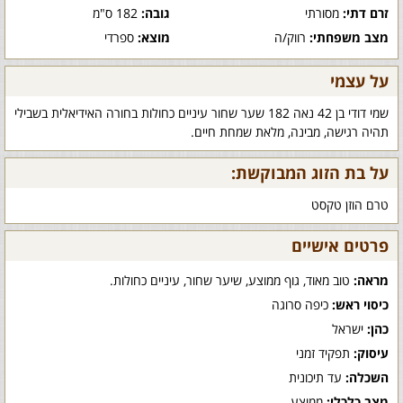
זרם דתי:
מסורתי
גובה:
182 ס"מ
מצב משפחתי:
רווק/ה
מוצא:
ספרדי
על עצמי
שמי דודי בן 42 נאה 182 שער שחור עיניים כחולות בחורה האידיאלית בשבילי
תהיה רגישה, מבינה, מלאת שמחת חיים.
על בת הזוג המבוקשת:
טרם הוזן טקסט
פרטים אישיים
מראה:
טוב מאוד, גוף ממוצע, שיער שחור, עיניים כחולות.
כיסוי ראש:
כיפה סרוגה
כהן:
ישראל
עיסוק:
תפקיד זמני
השכלה:
עד תיכונית
מצב כלכלי:
ממוצע