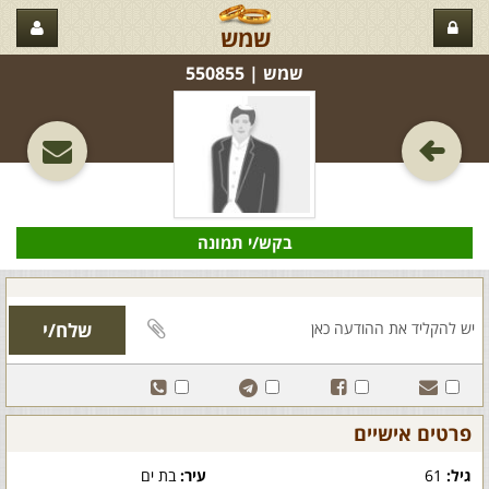
שמש
שמש‏ | 550855
בקש/י תמונה
פרטים אישיים
גיל:
61
עיר:
בת ים