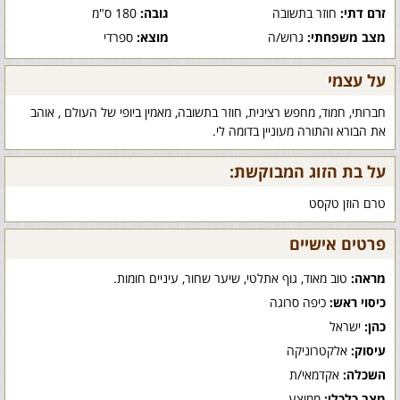
זרם דתי:
חוזר בתשובה
גובה:
180 ס"מ
מצב משפחתי:
גרוש/ה
מוצא:
ספרדי
על עצמי
חברותי, חמוד, מחפש רצינית, חוזר בתשובה, מאמין ביופי של העולם , אוהב
את הבורא והתורה מעוניין בדומה לי.
על בת הזוג המבוקשת:
טרם הוזן טקסט
פרטים אישיים
מראה:
טוב מאוד, גוף אתלטי, שיער שחור, עיניים חומות.
כיסוי ראש:
כיפה סרוגה
כהן:
ישראל
עיסוק:
אלקטרוניקה
השכלה:
אקדמאי/ת
מצב כלכלי:
ממוצע