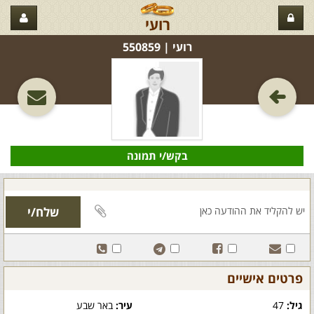
רועי
רועי‏ | 550859
בקש/י תמונה
פרטים אישיים
גיל:
47
עיר:
באר שבע