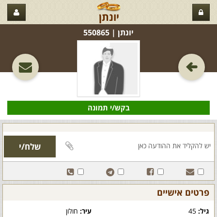
יונתן
יונתן‏ | 550865
בקש/י תמונה
פרטים אישיים
גיל:
45
עיר:
חולון