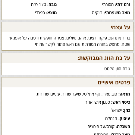
זרם דתי:
מסורתי
גובה:
170 ס"מ
מצב משפחתי:
רווק/ה
מוצא:
ספרדי
על עצמי
בחור מתחשב פיקח ורציני. אוהב טיולים, צניחה חופשית ורכיבה על אופנועי
שטח. מחפש בחורה מסורתית עם ראש פתוח לקשר אמיתי
על בת הזוג המבוקשת:
טרם הוזן טקסט
פרטים אישיים
מראה:
טוב מאוד, גוף אתלטי, שיער שחור, עיניים שחורות.
כיסוי ראש:
סגנון אישי אחר
כהן:
ישראל
עיסוק:
הנהלה
השכלה:
קורס/על תיכונית
מצב כלכלי:
מבוסס/ת