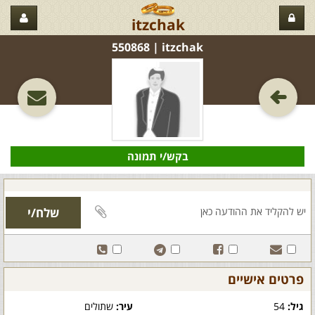
itzchak
itzchak‏ | 550868
בקש/י תמונה
פרטים אישיים
גיל:
54
עיר:
שתולים