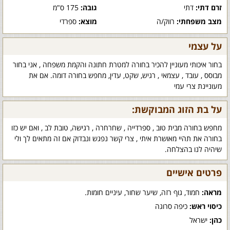
זרם דתי:
דתי
גובה:
175 ס"מ
מצב משפחתי:
רווק/ה
מוצא:
ספרדי
על עצמי
בחור איכותי מעוניין להכיר בחורה למטרת חתונה והקמת משפחה , אני בחור
מבוסס , עובד , עצמאי , רגיש, שקט, עדין, מחפש בחורה דומה. אם את
מעוניינת צרי עמי
על בת הזוג המבוקשת:
מחפש בחורה מבית טוב , ספרדייה , שחרחרה , רגישה, טובת לב , ואם יש כזו
בחורה את תהיי מאושרת איתי , צרי קשר נפגש ונבדוק אם זה מתאים לך ולי
שיהיה לנו בהצלחה.
פרטים אישיים
מראה:
חמוד, גוף רזה, שיער שחור, עיניים חומות.
כיסוי ראש:
כיפה סרוגה
כהן:
ישראל