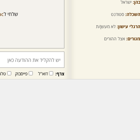
הן:
ישראל
שלחי ל
ac
שכלה:
סטודנט
רגלי עישון:
לא מעשן/ת
גורים:
אצל ההורים
צרף:
דוא"ל
פייסבוק
טלג
חבר/ה זה/ו מקבל/ת פני
לרכישת מנוי - לחץ/י כאן