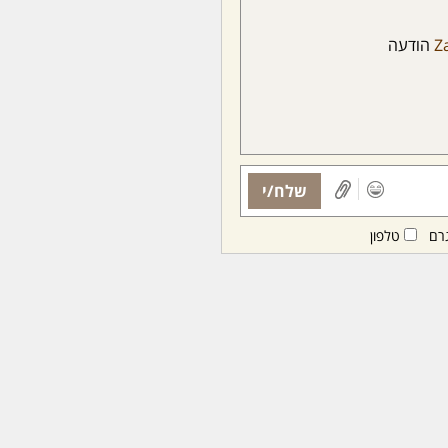
Z
הודעה
שלח/י
רם
טלפון
ות ממנויות/ים בלבד