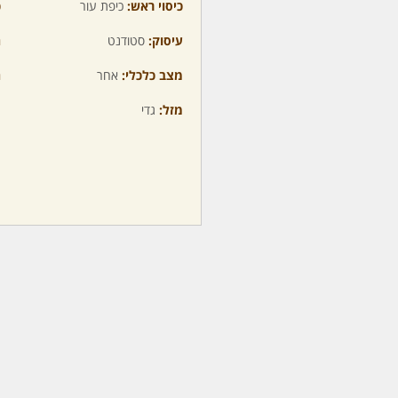
כיסוי ראש:
כיפת עור
כ
עיסוק:
סטודנט
ה
מצב כלכלי:
אחר
ה
מזל:
גדי
מ