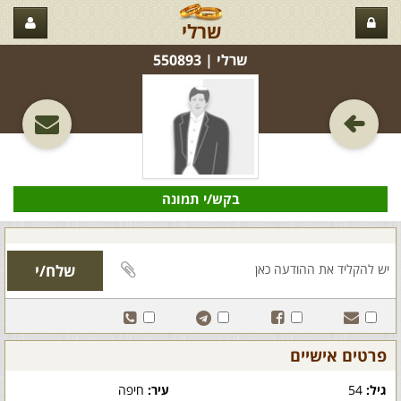
שרלי
שרלי‏ | 550893
בקש/י תמונה
פרטים אישיים
גיל:
54
עיר:
חיפה