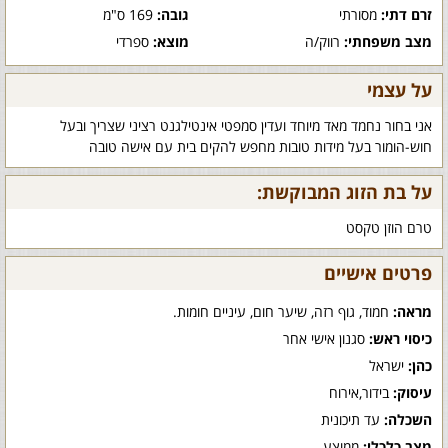
זרם דתי:
מסורתי
גובה:
169 ס"מ
מצב משפחתי:
רווק/ה
מוצא:
ספרדי
על עצמי
אני בחור נחמד מאד מיוחד ועדין סמפטי אינטילגנט רציני שצריך ובעל
חוש-הומור בעל מידות טובות מחפש להקים בית עם אישה טובה
על בת הזוג המבוקשת:
טרם הוזן טקסט
פרטים אישיים
מראה:
חמוד, גוף רזה, שיער חום, עיניים חומות.
כיסוי ראש:
סגנון אישי אחר
כהן:
ישראל
עיסוק:
בידור,אירוח
השכלה:
עד תיכונית
מצב כלכלי:
ממוצע