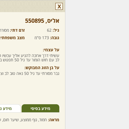
X
אליס,‏ 550895
גיל:
62
זרם דתי:
מסורת
גובה:
173 ס"מ
מצב משפחתי:
על עצמי:
עשיתי דרך ארוכה להגיע אליך עכשיו ת
לב עם חוש הומור עד גיל 50 תפגוש בדומה וגם יפה למטרת נישואים בלבד.
על בן הזוג המבוקש:
גבר מסורתי עד גיל 50 נאה טוב לב וצנוע שמחפש אשת חיל אמיתית
מידע בסיסי
מידע נ
מראה:
חמוד, גוף ממוצע, שיער חום, ע