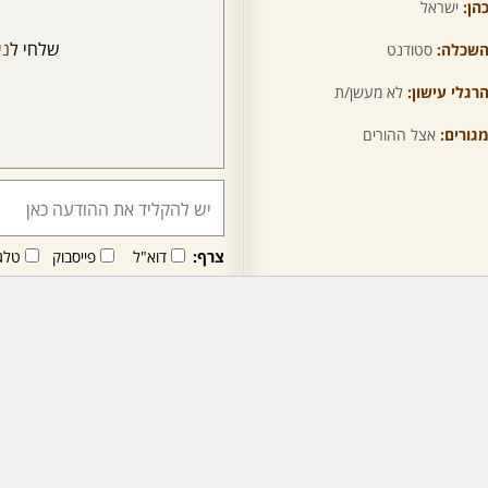
הן:
ישראל
שלחי ל
ני
שכלה:
סטודנט
רגלי עישון:
לא מעשן/ת
גורים:
אצל ההורים
צרף:
דוא"ל
פייסבוק
טלג
חבר/ה זה/ו מקבל/ת פני
לרכישת מנוי - לחץ/י כאן