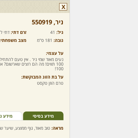
X
ניר,‏ 550919
גיל:
41
זרם דתי:
דתי לא
גובה:
181 ס"מ
מצב משפחתי:
על עצמי:
נעים מאוד שמי ניר . אין טעם להתחיל..
100 תווים! מה הם רוצים שארשום? או
100!
על בת הזוג המבוקשת:
טרם הוזן טקסט
מידע בסיסי
מידע נ
מראה:
טוב מאוד, גוף ממוצע, שיער שח