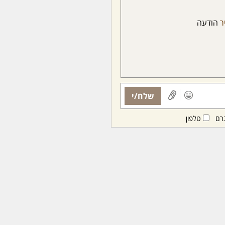
ר
הודעה
שלח/י
רם
טלפון
ות ממנויות/ים בלבד