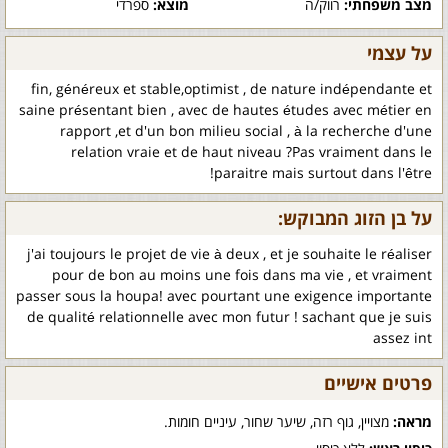
מצב משפחתי:
רווק/ה
מוצא:
ספרדי
על עצמי
fin, généreux et stable,optimist , de nature indépendante et
saine présentant bien , avec de hautes études avec métier en
rapport ,et d'un bon milieu social , à la recherche d'une
relation vraie et de haut niveau ?Pas vraiment dans le
paraitre mais surtout dans l'être!
על בן הזוג המבוקש:
j'ai toujours le projet de vie à deux , et je souhaite le réaliser
pour de bon au moins une fois dans ma vie , et vraiment
passer sous la houpa! avec pourtant une exigence importante
de qualité relationnelle avec mon futur ! sachant que je suis
assez int
פרטים אישיים
מראה:
מצויין, גוף רזה, שיער שחור, עיניים חומות.