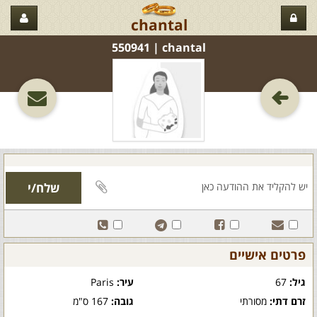
chantal
chantal‏ | 550941
פרטים אישיים
גיל:
67
עיר:
Paris
זרם דתי:
מסורתי
גובה:
167 ס"מ