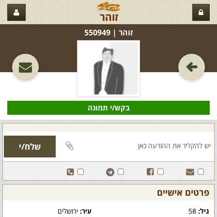
זוהר
זוהר‏ | 550949
בקש/י תמונה
פרטים אישיים
גיל:
58
עיר:
ירושלים