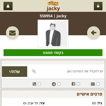
jacky
jacky‏ | 550954
בקש/י תמונה
פרטים אישיים
גיל:
60
עיר:
תל אביב-יפו