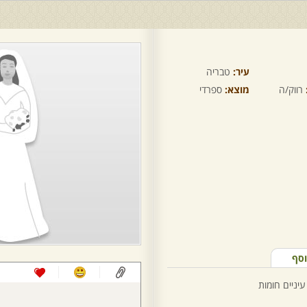
עיר:
טבריה
רווק/ה
מוצא:
ספרדי
וסף
עיניים חומות