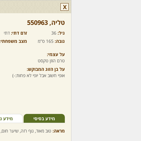
X
טליה,‏ 550963
גיל:
36
זרם דתי:
דתי
גובה:
165 ס"מ
מצב משפחתי:
על עצמי:
טרם הוזן טקסט
על בן הזוג המבוקש:
אופי חשוב אבל יופי לא פחות:-)
מידע בסיסי
מידע נ
מראה:
טוב מאוד, גוף רזה, שיער חום, 