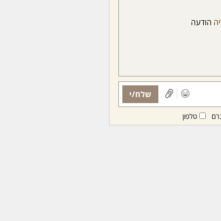
ה
הודעה
שלח/י
רם
טלפון
ות ממנויות/ים בלבד