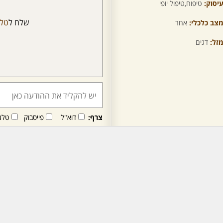
יסוק:
טיפוח,טיפול יופי
שלח ל
טלי
צב כלכלי:
אחר
זל:
דגים
צרף:
דוא"ל
פייסבוק
טלג
חבר/ה זה/ו מקבל/ת פני
לרכישת מנוי - לחץ/י כאן