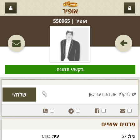
אופיר
אופיר‏ | 550965
בקש/י תמונה
פרטים אישיים
גיל:
57
עיר:
בקוע