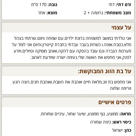
זרם דתי:
דתי
גובה:
170 ס"מ
מצב משפחתי:
גרוש/ה + 2
מוצא:
אחר
על עצמי
אני נולדתי במושב למשפחה ברוכת ילדים.עם שמחה וחום.שרתתי בצהל
מלא.כטבח.אופה.ו כשרות.בעבר עבדתי בחברת קייטרין.והיום אני לומד על
מערכות הגברה וגם עובד בהפקה עם להקה.ואוהב מוסיקה וטיולים.ויודע
לפנק.אני מחפש את האשה שלי.נעימה ישרה שיודעת לאהוב.
על בת הזוג המבוקשת:
אני מחפש בת זוג.מלאת חיים אוהבת את השבת.ואוהבת חגים.רוצה רוגע
וזרימה שלווה
פרטים אישיים
מראה:
ממוצע, גוף ממוצע, שיער שחור, עיניים שחורות.
כיסוי ראש:
כיפה שחורה
כהן:
ישראל