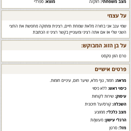
מצב משפחתי:
רווק/ה
מוצא:
ספרדי
על עצמי
שמי ענב אני בחורה מלאת שמחת חיים, רצינית ומתוקה מחפשת את החצי
השני שלי אז אם אתה רציני ומעונייין בקשר רציני זו הכתובת
על בן הזוג המבוקש:
טרם הוזן טקסט
פרטים אישיים
מראה:
חמוד, גוף מלא, שיער חום, עיניים חומות.
כיסוי ראש:
ללא כיסוי
עיסוק:
שירות לקוחות
השכלה:
קורס/על תיכונית
מצב כלכלי:
ממוצע
הרגלי עישון:
מעשן/ת
מזל:
סרטן