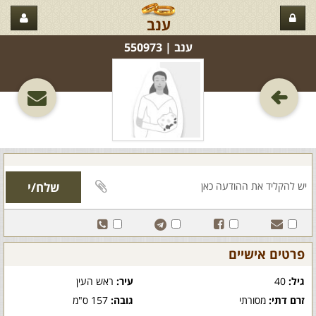
ענב
ענב‏ | 550973
פרטים אישיים
גיל:
40
עיר:
ראש העין
זרם דתי:
מסורתי
גובה:
157 ס"מ