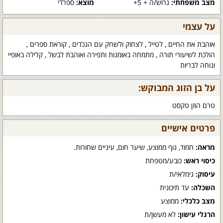
מצב משפחתי:
גרוש/ה + 5+
מוצא:
ספרדי
על עצמי
אוהבת את החיים , לטייל , לצחוק ולשחק עם הנכדים , קוראת ספרים ,
הולכת לשיעורי תורה , מתמחה באומנות ותפירה ואוהבת לבשל , קלילה באופיי
ונוחה לבריות
על בן הזוג המבוקש:
טרם הוזן טקסט
פרטים אישיים
מראה:
חמוד, גוף ממוצע, שיער חום, עיניים שחורות.
כיסוי ראש:
כובע/מטפחת
עיסוק:
גימלאי/ת
השכלה:
עד תיכונית
מצב כלכלי:
ממוצע
הרגלי עישון:
לא מעשן/ת