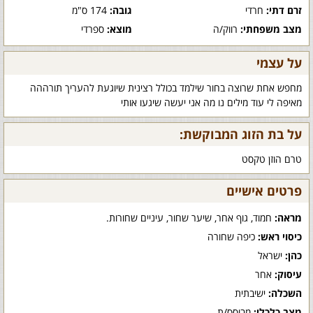
זרם דתי:
חרדי
גובה:
174 ס"מ
מצב משפחתי:
רווק/ה
מוצא:
ספרדי
על עצמי
מחפש אחת שרוצה בחור שילמד בכולל רצינית שיוגעת להעריך תורההה
מאיפה לי עוד מילים נו מה אני יעשה שיגעו אותי
על בת הזוג המבוקשת:
טרם הוזן טקסט
פרטים אישיים
מראה:
חמוד, גוף אחר, שיער שחור, עיניים שחורות.
כיסוי ראש:
כיפה שחורה
כהן:
ישראל
עיסוק:
אחר
השכלה:
ישיבתית
מצב כלכלי:
מבוסס/ת