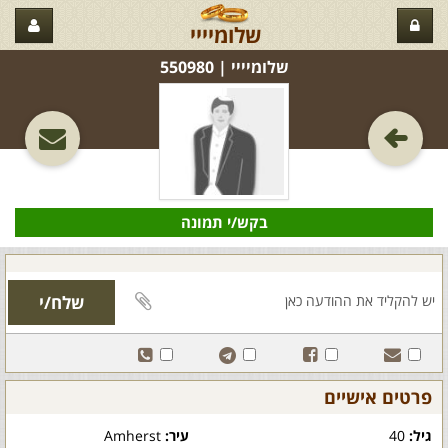
שלומיייי
שלומיייי‏ | 550980
בקש/י תמונה
פרטים אישיים
גיל:
40
עיר:
Amherst