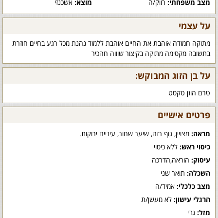
מצב משפחתי:
רווק/ה
מוצא:
אשכנזי
על עצמי
מתוקה חמודה אוהבת את החיים אוהבת ללמוד נהנת מכל רגע בחיים חוזרת
בתשובה מקסימה מתוקה בקיצור שוווה חהכיר
על בן הזוג המבוקש:
טרם הוזן טקסט
פרטים אישיים
מראה:
מצויין, גוף רזה, שיער שחור, עיניים ירוקות.
כיסוי ראש:
ללא כיסוי
עיסוק:
הוראה,הדרכה
השכלה:
תואר שני
מצב כלכלי:
אמיד/ה
הרגלי עישון:
לא מעשן/ת
מזל:
גדי