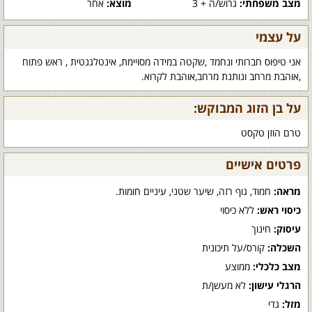
מצב משפחתי:
גרוש/ה + 3
מוצא:
אחר
על עצמי
אני טיפוס חברותי ונחמד ,שקטה במידה מסויימת, אינטלגנטית , ראש פתוח
,אוהבת מרחב ונותנת מרחב,אוהבת לקרוא.
על בן הזוג המבוקש:
טרם הוזן טקסט
פרטים אישיים
מראה:
חמוד, גוף רזה, שיער שטני, עיניים חומות.
כיסוי ראש:
ללא כיסוי
עיסוק:
חינוך
השכלה:
קורס/על תיכונית
מצב כלכלי:
ממוצע
הרגלי עישון:
לא מעשן/ת
מזל:
גדי