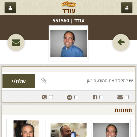
עודד
עודד‏ | 551560
תמונות