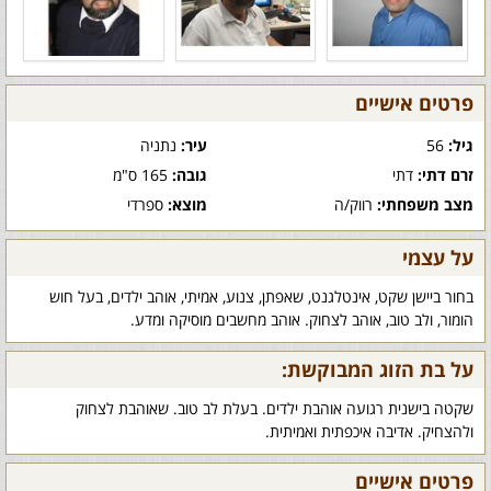
פרטים אישיים
גיל:
56
עיר:
נתניה
זרם דתי:
דתי
גובה:
165 ס"מ
מצב משפחתי:
רווק/ה
מוצא:
ספרדי
על עצמי
בחור ביישן שקט, אינטלגנט, שאפתן, צנוע, אמיתי, אוהב ילדים, בעל חוש
הומור, ולב טוב, אוהב לצחוק. אוהב מחשבים מוסיקה ומדע.
על בת הזוג המבוקשת:
שקטה בישנית רגועה אוהבת ילדים. בעלת לב טוב. שאוהבת לצחוק
ולהצחיק. אדיבה איכפתית ואמיתית.
פרטים אישיים