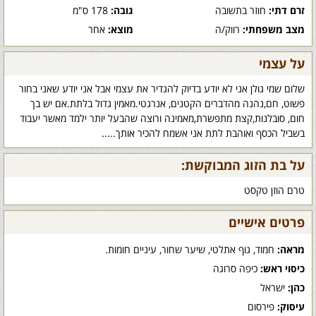
זרם דתי:
חוזר בתשובה
גובה:
178 ס"מ
מצב משפחתי:
רווק/ה
מוצא:
אחר
על עצמי
שלום שמי גולן אני לא יודע בדיוק להגדיר את עצמי אבל אני יודע שאני בחור
פשוט, חם,נהנה מהדברים הקטנים, אנרגטי.מאמין גדול בלתת.אם יש בך
חום, סובלנות,קצת מתפשרת,מאמינה ורוצה שהבעל יותר ילמד מאשר יעבוד
בשביל הכסף ואוהבת לתת אני אשמח להכיר אותך.....
על בת הזוג המבוקשת:
טרם הוזן טקסט
פרטים אישיים
מראה:
חמוד, גוף אתלטי, שיער שחור, עיניים חומות.
כיסוי ראש:
כיפה סרוגה
כהן:
ישראל
עיסוק:
פירסום