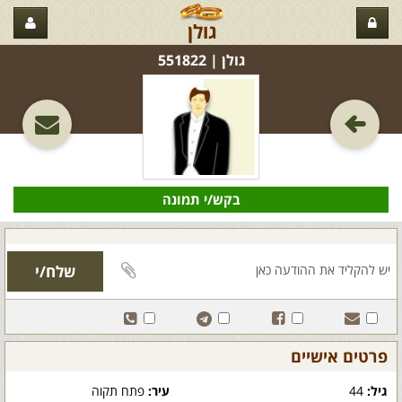
גולן
גולן‏ | 551822
בקש/י תמונה
פרטים אישיים
גיל:
44
עיר:
פתח תקוה