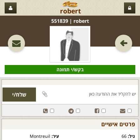
robert
robert‏ | 551839
בקש/י תמונה
פרטים אישיים
גיל:
66
עיר:
Montreuil