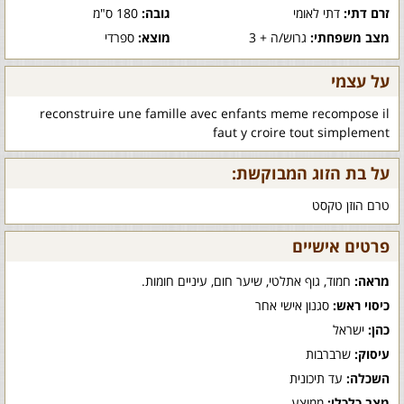
זרם דתי:
דתי לאומי
גובה:
180 ס"מ
מצב משפחתי:
גרוש/ה + 3
מוצא:
ספרדי
על עצמי
reconstruire une famille avec enfants meme recompose il
faut y croire tout simplement
על בת הזוג המבוקשת:
טרם הוזן טקסט
פרטים אישיים
מראה:
חמוד, גוף אתלטי, שיער חום, עיניים חומות.
כיסוי ראש:
סגנון אישי אחר
כהן:
ישראל
עיסוק:
שרברבות
השכלה:
עד תיכונית
מצב כלכלי:
ממוצע