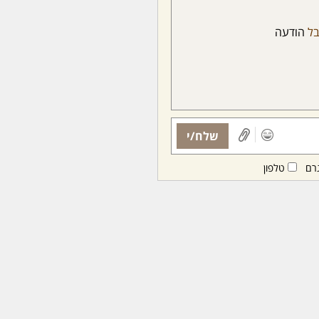
ל
הודעה
שלח/י
רם
טלפון
ות ממנויות/ים בלבד