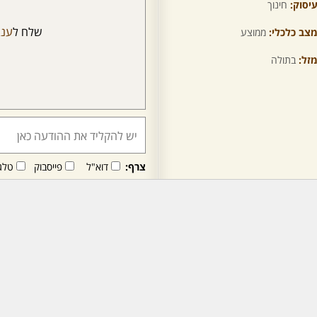
יסוק:
חינוך
שלח ל
ענב
צב כלכלי:
ממוצע
זל:
בתולה
צרף:
דוא"ל
פייסבוק
טלג
חבר/ה זה/ו מקבל/ת פני
לרכישת מנוי - לחץ/י כאן