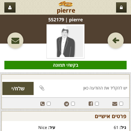
pierre
pierre‏ | 552179
בקש/י תמונה
פרטים אישיים
גיל:
61
עיר:
Nice