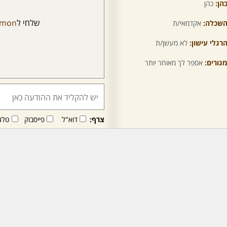
הן:
כהן
שלחי ל
omon
שכלה:
אקדמאי/ת
רגלי עישון:
לא מעשן/ת
גורים:
אספר לך מאוחר יותר
צרף:
דוא"ל
פייסבוק
טלג
חבר/ה זה/ו מקבל/ת פני
לרכישת מנוי - לחץ/י כאן