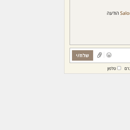
Sal
הודעה
שלח/י
רם
טלפון
ות ממנויות/ים בלבד