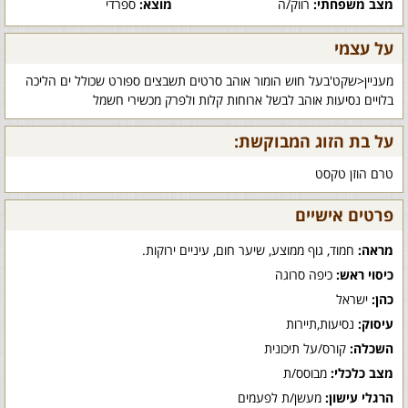
מצב משפחתי:
רווק/ה
מוצא:
ספרדי
על עצמי
מעניין<שקט'בעל חוש הומור אוהב סרטים תשבצים ספורט שכולל ים הליכה
בלויים נסיעות אוהב לבשל ארוחות קלות ולפרק מכשירי חשמל
על בת הזוג המבוקשת:
טרם הוזן טקסט
פרטים אישיים
מראה:
חמוד, גוף ממוצע, שיער חום, עיניים ירוקות.
כיסוי ראש:
כיפה סרוגה
כהן:
ישראל
עיסוק:
נסיעות,תיירות
השכלה:
קורס/על תיכונית
מצב כלכלי:
מבוסס/ת
הרגלי עישון:
מעשן/ת לפעמים