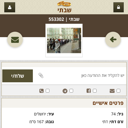
שבתי
שבתי‏ | 553302
פרטים אישיים
גיל:
74
עיר:
ירושלים
זרם דתי:
דתי
גובה:
167 ס"מ