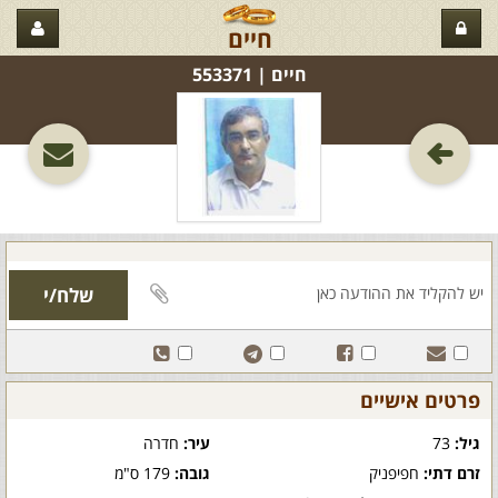
חיים
חיים‏ | 553371
פרטים אישיים
גיל:
73
עיר:
חדרה
זרם דתי:
חפיפניק
גובה:
179 ס"מ