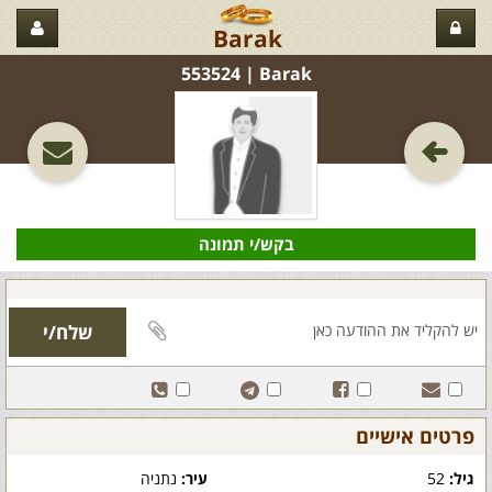
Barak
Barak‏ | 553524
בקש/י תמונה
פרטים אישיים
גיל:
52
עיר:
נתניה